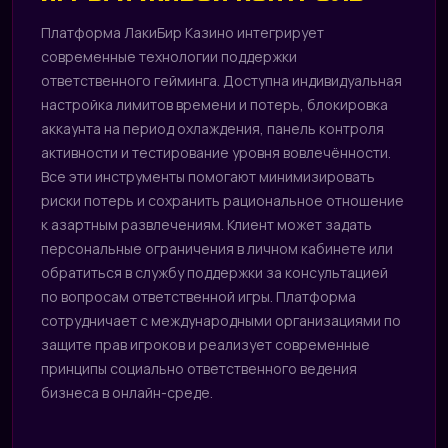
Платформа ЛакиБир Казино интегрирует
современные технологии поддержки
ответственного гейминга. Доступна индивидуальная
настройка лимитов времени и потерь, блокировка
аккаунта на период охлаждения, панель контроля
активности и тестирование уровня вовлечённости.
Все эти инструменты помогают минимизировать
риски потерь и сохранить рациональное отношение
к азартным развлечениям. Клиент может задать
персональные ограничения в личном кабинете или
обратиться в службу поддержки за консультацией
по вопросам ответственной игры. Платформа
сотрудничает с международными организациями по
защите прав игроков и реализует современные
принципы социально ответственного ведения
бизнеса в онлайн-среде.