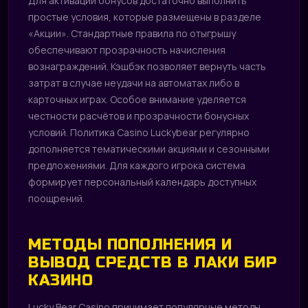
Для активации бонусов достаточно выполнить
простые условия, которые размещены в разделе
«Акции». Стандартные правила по отыгрышу
обеспечивают прозрачность начисления
вознаграждений. Кэшбэк позволяет вернуть часть
затрат в случае неудачи на автоматах либо в
карточных играх. Особое внимание уделяется
честности расчётов и прозрачности бонусных
условий. Политика Casino Luckybear регулярно
дополняется тематическими акциями и сезонными
предложениями. Для каждого игрока система
формирует персональный календарь доступных
поощрений.
МЕТОДЫ ПОПОЛНЕНИЯ И
ВЫВОД СРЕДСТВ В ЛАКИ БИР
КАЗИНО
Lucky Bear Casino принимает популярные методы