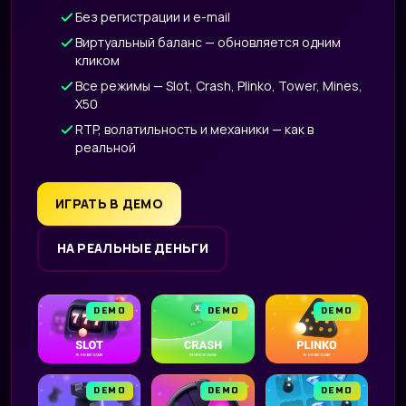
Без регистрации и e-mail
Виртуальный баланс — обновляется одним
кликом
Все режимы — Slot, Crash, Plinko, Tower, Mines,
X50
RTP, волатильность и механики — как в
реальной
ИГРАТЬ В ДЕМО
НА РЕАЛЬНЫЕ ДЕНЬГИ
DEMO
DEMO
DEMO
DEMO
DEMO
DEMO