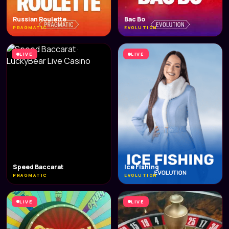
Russian Roulette
Bac Bo
PRAGMATIC
EVOLUTION
LIVE
LIVE
Speed Baccarat
Ice Fishing
PRAGMATIC
EVOLUTION
LIVE
LIVE