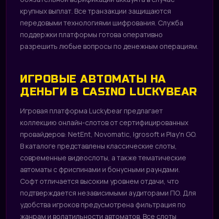
крупных выплат. Все транзакции защищаются
передовыми технологиями шифрования. Служба
поддержки платформы готова оперативно
разрешить любые вопросы по денежным операциям.
ИГРОВЫЕ АВТОМАТЫ НА
ДЕНЬГИ В CASINO LUCKYBEAR
Игровая платформа Luckybear предлагает
коллекцию онлайн-слотов от сертифицированных
провайдеров: NetEnt, Novomatic, Igrosoft и Play'n GO.
В каталоге представлены классические слоты,
современные видеослоты, а также тематические
автоматы с фриспинами и бонусными раундами.
Софт отличается высоким уровнем отдачи, что
подтверждается независимыми аудиторами ПО. Для
удобства игроков предусмотрена фильтрация по
жанрам и волатильности автоматов. Все слоты