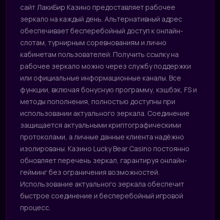
сайт ЛакиБир Казино предоставляет рабочее
зеркало на каждый день. Альтернативный адрес
обеспечивает бесперебойный доступ к онлайн-
слотам, турнирным соревнованиям и лично
кабинетам пользователей. Получить ссылку на
рабочее зеркало можно через службу поддержки
или официальные информационные каналы. Все
функции, включая бонусную программу, кэшбэк, FS и
методы пополнения, полностью доступны при
использовании актуального зеркала. Соединение
защищается актуальными криптографическими
протоколами, а личные данные клиента надёжно
изолированы. Казино Lucky Bear Casino постоянно
обновляет перечень зеркал, гарантируя онлайн-
гейминг без ограничения возможностей.
Использование актуального зеркала обеспечит
быстрое соединение и бесперебойный игровой
процесс.