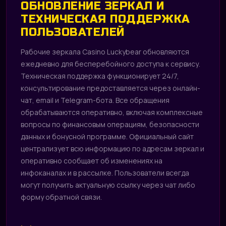
ОБНОВЛЕНИЕ ЗЕРКАЛ И
ТЕХНИЧЕСКАЯ ПОДДЕРЖКА
ПОЛЬЗОВАТЕЛЕЙ
Рабочие зеркала Casino Luckybear обновляются
ежедневно для бесперебойного доступа к сервису.
Техническая поддержка функционирует 24/7,
консультирование предоставляется через онлайн-
чат, email и Telegram-бота. Все обращения
обрабатываются оперативно, включая комплексные
вопросы по финансовым операциям, безопасности
данных и бонусной программе. Официальный сайт
централизует всю информацию по адресам зеркал и
оперативно сообщает об изменениях на
инфоканалах и в рассылке. Пользователи всегда
могут получить актуальную ссылку через чат либо
форму обратной связи.