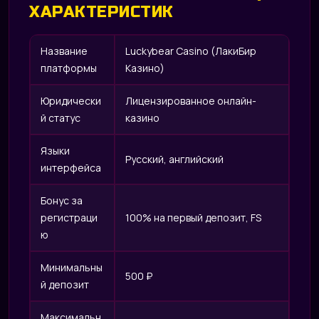
ХАРАКТЕРИСТИК
Название
Luckybear Casino (ЛакиБир
платформы
Казино)
Юридически
Лицензированное онлайн-
й статус
казино
Языки
Русский, английский
интерфейса
Бонус за
регистраци
100% на первый депозит, FS
ю
Минимальны
500 ₽
й депозит
Максимальн