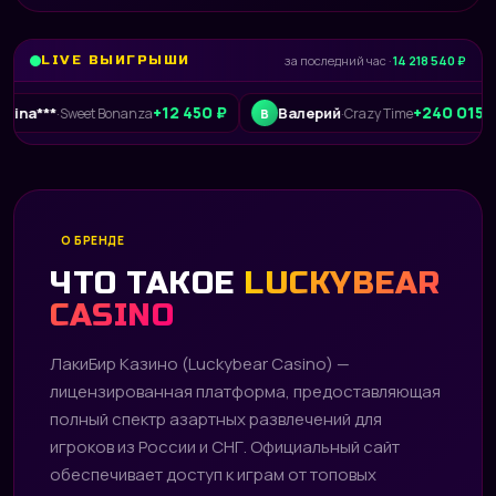
LIVE ВЫИГРЫШИ
за последний час ·
14 218 540 ₽
+12 450 ₽
+240 015 ₽
Валерий
L
Sweet Bonanza
·
Crazy Time
В
L
О БРЕНДЕ
ЧТО ТАКОЕ
LUCKYBEAR
CASINO
ЛакиБир Казино (Luckybear Casino) —
лицензированная платформа, предоставляющая
полный спектр азартных развлечений для
игроков из России и СНГ. Официальный сайт
обеспечивает доступ к играм от топовых