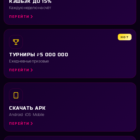
КЭШБЭК ДО 15%
Каждую неделю на счёт
ПЕРЕЙТИ
HOT
ТУРНИРЫ ₽5 000 000
Ежедневные призовые
ПЕРЕЙТИ
СКАЧАТЬ APK
Android · iOS · Mobile
ПЕРЕЙТИ