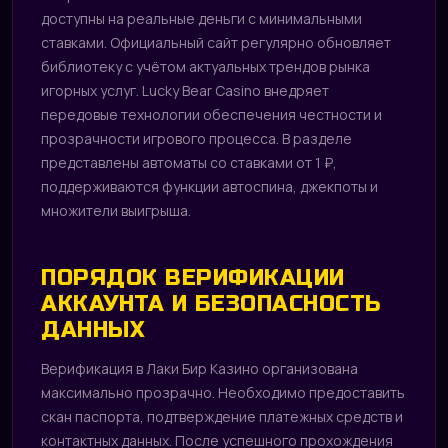
доступны на реальные деньги с минимальными
ставками. Официальный сайт регулярно обновляет
библиотеку с учётом актуальных трендов рынка
игорных услуг. Lucky Bear Casino внедряет
передовые технологии обеспечения честности и
прозрачности игрового процесса. В разделе
представлены автоматы со ставками от 1 ₽,
поддерживаются функции автоспина, джекпоты и
множители выигрыша.
ПОРЯДОК ВЕРИФИКАЦИИ
АККАУНТА И БЕЗОПАСНОСТЬ
ДАННЫХ
Верификация в Лаки Бир Казино организована
максимально прозрачно. Необходимо предоставить
скан паспорта, подтверждение платежных средств и
контактных данных. После успешного прохождения