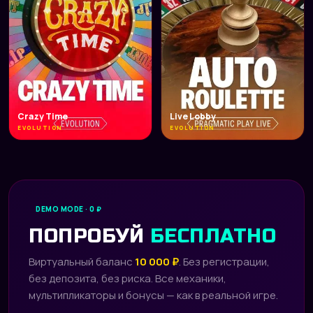
Crazy Time
Live Lobby
EVOLUTION
EVOLUTION
DEMO MODE · 0 ₽
ПОПРОБУЙ
БЕСПЛАТНО
Виртуальный баланс
10 000 ₽
. Без регистрации,
без депозита, без риска. Все механики,
мультипликаторы и бонусы — как в реальной игре.